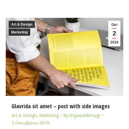
Art & Design
Οκτ
2
Marketing
2018
Glavrida sit amet – post with side images
Art & Design
,
Marketing
By
linguacademygr
2 Οκτωβρίου 2018