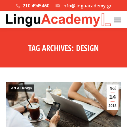
210 4945460
info@linguacademy.gr
TAG ARCHIVES:
DESIGN
You are here:
Art & Design
Νοέ
14
2018